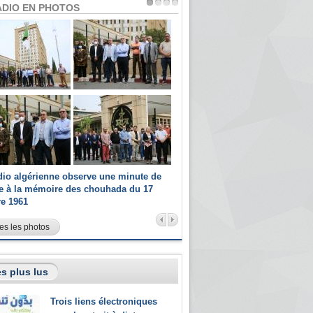
ADIO EN PHOTOS
dio algérienne observe une minute de
Les champions paralympiques 
ce à la mémoire des chouhada du 17
Radio Algérienne et recrutés 
re 1961
sportifs
es les photos
s plus lus
Trois liens électroniques