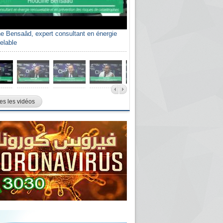
e Bensaâd, expert consultant en énergie
elable
es les vidéos