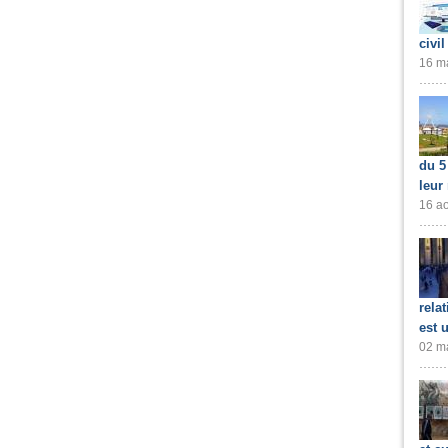
civil
16 ma
du 5
leur
16 ao
rela
est 
02 ma