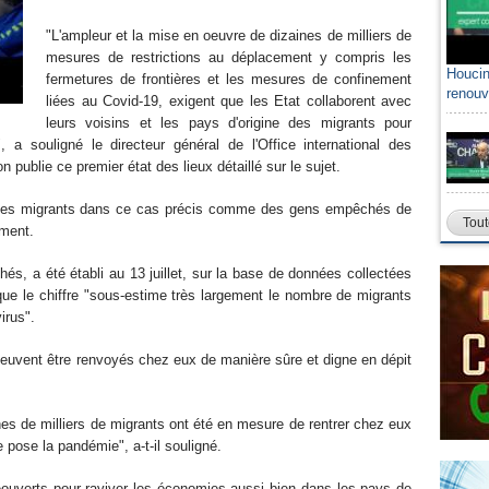
"L'ampleur et la mise en oeuvre de dizaines de milliers de
mesures de restrictions au déplacement y compris les
Houcin
fermetures de frontières et les mesures de confinement
renouv
liées au Covid-19, exigent que les Etat collaborent avec
leurs voisins et les pays d'origine des migrants pour
", a souligné le directeur général de l'Office international des
on publie ce premier état des lieux détaillé sur le sujet.
it les migrants dans ce cas précis comme des gens empêchés de
Tout
ement.
és, a été établi au 13 juillet, sur la base de données collectées
que le chiffre "sous-estime très largement le nombre de migrants
irus".
peuvent être renvoyés chez eux de manière sûre et digne en dépit
es de milliers de migrants ont été en mesure de rentrer chez eux
 pose la pandémie", a-t-il souligné.
réouverts pour raviver les économies aussi bien dans les pays de