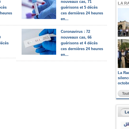
5
nouveaux cas, 71
LA R
écès
guérisons et 5 décès
 heures
ces dernières 24 heures
en...
Coronavirus : 72
9
nouveaux cas, 66
décès
guérisons et 4 décès
ces dernières 24 heures
en...
La Ra
silen
octob
Tout
Le