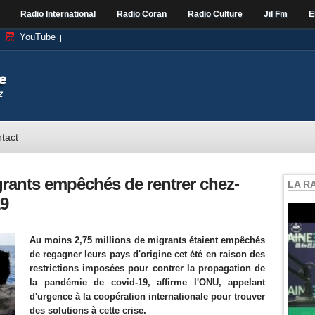
Radio International
Radio Coran
Radio Culture
Jil Fm
E
YouTube
tact
grants empêchés de rentrer chez-
LA R
19
Au moins 2,75 millions de migrants étaient empêchés
de regagner leurs pays d'origine cet été en raison des
restrictions imposées pour contrer la propagation de
la pandémie de covid-19, affirme l'ONU, appelant
d'urgence à la coopération internationale pour trouver
des solutions à cette crise.