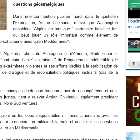
questions géostratégiques.
Dans une contribution publiée mardi dans le quotidien
Houcin
Sami A
l'Expression, Arslan Chikhaoui, relève que Washington
renouv
algéri
considère l'Algérie en tant que " partenaire fiable et fort
qui peut jouer un rôle important comme élément de
lo-saharienne ainsi qu'en Méditerranée".
s à Alger des chefs du Pentagone et d'Africom, Mark Esper et
partenaire fiable" en raison " de l'engagement indéfectible (de
Tout
ns extrémistes violentes et ses efforts dédiés à la stabilisation de
e dialogue et de réconciliation politiques inclusifs (cas de la
 ses principes doctrinaux fondamentaux de non-ingérence et non-
s justes, tient à relever Arslan Chikhaoui, également président
s, Nord-Sud ventures.
s qu'ont eu les deux responsables militaires américains avec les
 sur la coopération militaire bilatérale et aussi sur les questions
hel et en Méditerranée.