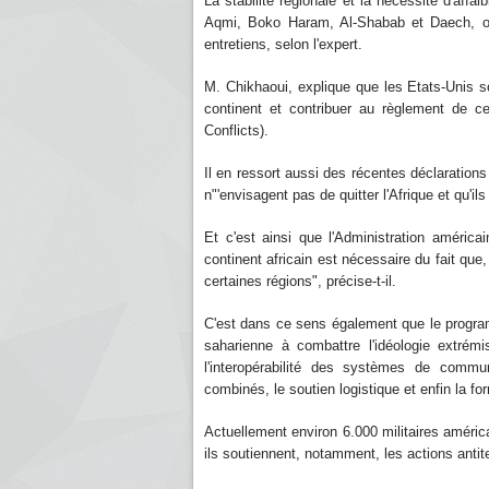
La stabilité régionale et la nécessité d'affai
Aqmi, Boko Haram, Al-Shabab et Daech, on
entretiens, selon l'expert.
M. Chikhaoui, explique que les Etats-Unis sou
continent et contribuer au règlement de ce
Conflicts).
Il en ressort aussi des récentes déclaration
n"'envisagent pas de quitter l'Afrique et qu'il
Et c'est ainsi que l'Administration américa
continent africain est nécessaire du fait que
certaines régions", précise-t-il.
C'est dans ce sens également que le progra
saharienne à combattre l'idéologie extrémist
l'interopérabilité des systèmes de communi
combinés, le soutien logistique et enfin la for
Actuellement environ 6.000 militaires améric
ils soutiennent, notamment, les actions antite