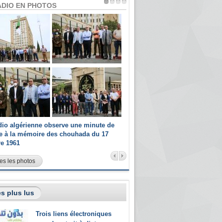
ADIO EN PHOTOS
dio algérienne observe une minute de
Les champions paralympiques 
ce à la mémoire des chouhada du 17
Radio Algérienne et recrutés 
re 1961
sportifs
es les photos
s plus lus
Trois liens électroniques