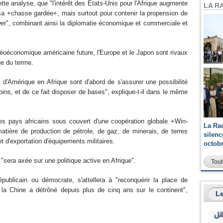
tte analyse, que "l'intérêt des Etats-Unis pour l'Afrique augmente
LA R
sa +chasse gardée+, mais surtout pour contenir la propension de
wer", combinant ainsi la diplomatie économique et commerciale et
 géoéconomique américaine future, l'Europe et le Japon sont rivaux
ge du terme.
 d'Amérique en Afrique sont d'abord de s'assurer une possibilité
ins, et de ce fait disposer de bases", explique-t-il dans le même
ues pays africains sous couvert d'une coopération globale +Win-
La Ra
matière de production de pétrole, de gaz, de minerais, de terres
silen
 d'exportation d'équipements militaires.
octob
 "sera axée sur une politique active en Afrique".
Tout
républicain ou démocrate, s'attellera à "reconquérir la place de
la Chine a détrôné depuis plus de cinq ans sur le continent",
Le