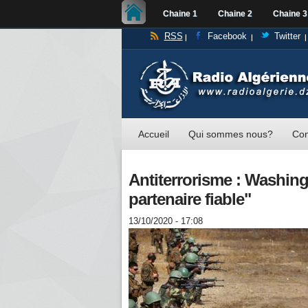
Chaine 1
Chaine 2
Chaine 3
RSS
Facebook
Twitter
Accueil
Qui sommes nous?
Con
Antiterrorisme : Washin
partenaire fiable"
13/10/2020 - 17:08