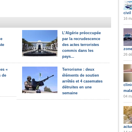
civil
16 ma
L’Algérie préoccupée
de
par la recrudescence
ste
des actes terroristes
zone
commis dans les
26 dé
pays...
es «
Terrorisme : deux
s de
éléments de soutien
arrêtés et 4 casemates
clin
détruites en une
mala
semaine
04 ma
actu