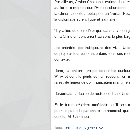
Par ailleurs, Arslan Chikhaoui estime dans ce
au fur et à mesure que l'Europe abandonne 
la Chine, laquelle a opté pour un "Smart Po
la diplomatie scientifique et sanitaire.
"Il y a lieu de considérer que dans la vision
et la Chine un concurrent au sens le plus lar
Les priorités géostratégiques des Etats-Unis
de projeter leur puissance dans tous ses reco
contexte.
Donc, l'attention sera portée sur les quelq
Win+ et dont le poids se fait ressentir en 
rares, de lignes de communication maritime et
Désormais, la feuille de route des Etats-Unis
Et le futur président américain, qu'il soit 
premier plan de partenaire commercial que 
conclut M. Chikhaoui.
Tags:
,
terrorisme
Algérie-USA