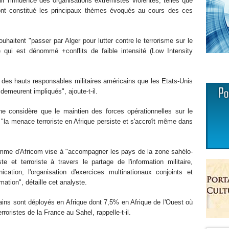
blir l'influence des organisations extrémistes violentes, telles que
t constitué les principaux thèmes évoqués au cours des ces
haitent "passer par Alger pour lutter contre le terrorisme sur le
 qui est dénommé +conflits de faible intensité (Low Intensity
s des hauts responsables militaires américains que les Etats-Unis
s demeurent impliqués", ajoute-t-il.
ine considère que le maintien des forces opérationnelles sur le
, "la menace terroriste en Afrique persiste et s'accroît même dans
mme d'Africom vise à "accompagner les pays de la zone sahélo-
e et terroriste à travers le partage de l'information militaire,
cation, l'organisation d'exercices multinationaux conjoints et
mation", détaille cet analyste.
ains sont déployés en Afrique dont 7,5% en Afrique de l'Ouest où
rroristes de la France au Sahel, rappelle-t-il.