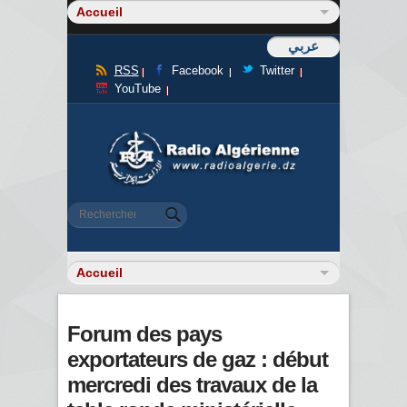
عربي
RSS
Facebook
Twitter
YouTube
Formulaire de recherche
Rechercher
Forum des pays
exportateurs de gaz : début
mercredi des travaux de la