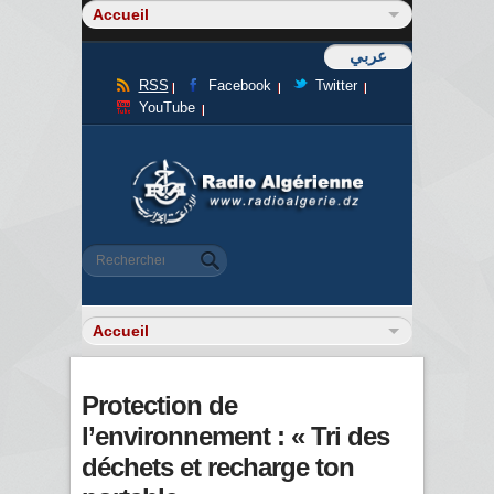
عربي
RSS
Facebook
Twitter
YouTube
Formulaire de recherche
Rechercher
Protection de
l’environnement : « Tri des
déchets et recharge ton