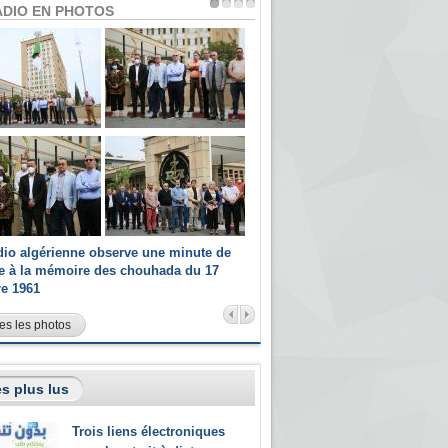
ADIO EN PHOTOS
dio algérienne observe une minute de
Les champions paralympiques 
ce à la mémoire des chouhada du 17
Radio Algérienne et recrutés 
re 1961
sportifs
es les photos
s plus lus
Trois liens électroniques