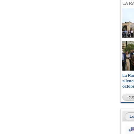
LA R
La Ra
silen
octob
Tout
Le