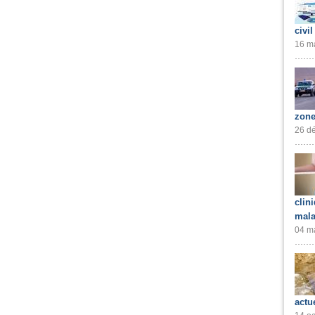
civil
16 ma
zone
26 dé
clin
mala
04 ma
actu