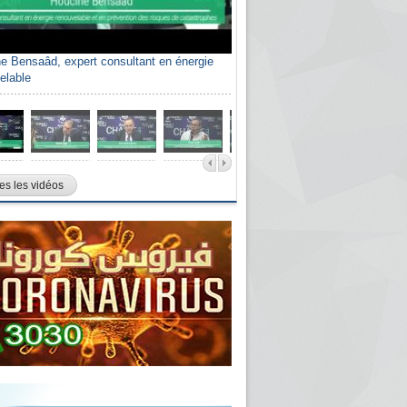
e Bensaâd, expert consultant en énergie
elable
es les vidéos