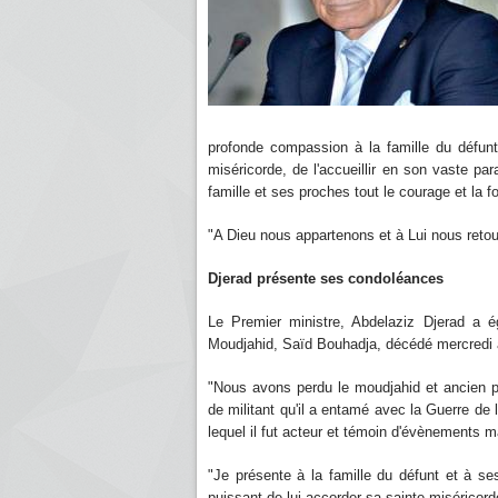
profonde compassion à la famille du défunt,
miséricorde, de l'accueillir en son vaste par
famille et ses proches tout le courage et la f
"A Dieu nous appartenons et à Lui nous retour
Djerad présente ses condoléances
Le Premier ministre, Abdelaziz Djerad a 
Moudjahid, Saïd Bouhadja, décédé mercredi à
"Nous avons perdu le moudjahid et ancien p
de militant qu'il a entamé avec la Guerre de l
lequel il fut acteur et témoin d'évènements 
"Je présente à la famille du défunt et à s
puissant de lui accorder sa sainte miséricord