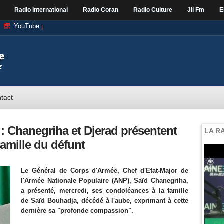
Radio International
Radio Coran
Radio Culture
Jil Fm
E
YouTube
tact
: Chanegriha et Djerad présentent
LA R
famille du défunt
Le Général de Corps d'Armée, Chef d'Etat-Major de
l'Armée Nationale Populaire (ANP), Saïd Chanegriha,
a présenté, mercredi, ses condoléances à la famille
de Saïd Bouhadja, décédé à l'aube, exprimant à cette
dernière sa "profonde compassion".