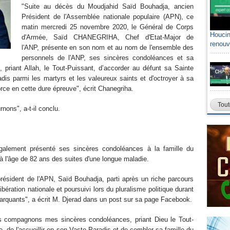
"Suite au décès du Moudjahid Saïd Bouhadja, ancien
Président de l'Assemblée nationale populaire (APN), ce
matin mercredi 25 novembre 2020, le Général de Corps
Houcin
d'Armée, Saïd CHANEGRIHA, Chef d'Etat-Major de
renouv
l'ANP, présente en son nom et au nom de l'ensemble des
personnels de l'ANP, ses sincères condoléances et sa
 priant Allah, le Tout-Puissant, d’accorder au défunt sa Sainte
adis parmi les martyrs et les valeureux saints et d'octroyer à sa
orce en cette dure épreuve", écrit Chanegriha.
Tout
nons", a-t-il conclu.
également présenté ses sincères condoléances à la famille du
 l'âge de 82 ans des suites d'une longue maladie.
résident de l'APN, Saïd Bouhadja, parti après un riche parcours
ibération nationale et poursuivi lors du pluralisme politique durant
marquants", a écrit M. Djerad dans un post sur sa page Facebook.
es compagnons mes sincères condoléances, priant Dieu le Tout-
e, de l'accueillir en son Vaste Paradis et de combler sa famille du