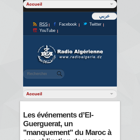
عربي
RSS
Facebook
Twitter
YouTube
Formulaire de recherche
Rechercher
Les événements d’El-
Guerguerat, un
"manquement" du Maroc à