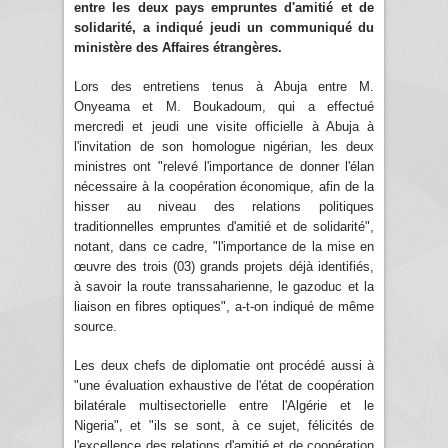
entre les deux pays empruntes d'amitié et de
solidarité, a indiqué jeudi un communiqué du
ministère des Affaires étrangères.
Lors des entretiens tenus à Abuja entre M.
Onyeama et M. Boukadoum, qui a effectué
mercredi et jeudi une visite officielle à Abuja à
l'invitation de son homologue nigérian, les deux
ministres ont "relevé l'importance de donner l'élan
nécessaire à la coopération économique, afin de la
hisser au niveau des relations politiques
traditionnelles empruntes d'amitié et de solidarité",
notant, dans ce cadre, "l'importance de la mise en
œuvre des trois (03) grands projets déjà identifiés,
à savoir la route transsaharienne, le gazoduc et la
liaison en fibres optiques", a-t-on indiqué de même
source.
Les deux chefs de diplomatie ont procédé aussi à
"une évaluation exhaustive de l'état de coopération
bilatérale multisectorielle entre l'Algérie et le
Nigeria", et "ils se sont, à ce sujet, félicités de
l'excellence des relations d'amitié et de coopération