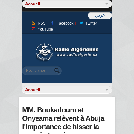
عربي
RSS
Facebook
Twitter
YouTube
Formulaire de recherche
Rechercher
MM. Boukadoum et
Onyeama relèvent à Abuja
l'importance de hisser la