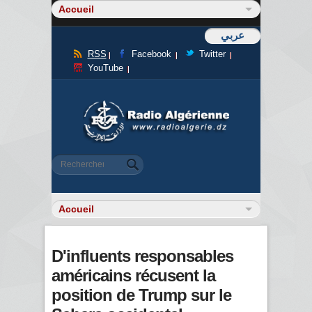
عربي
RSS
Facebook
Twitter
YouTube
Formulaire de recherche
Rechercher
D'influents responsables
américains récusent la
position de Trump sur le