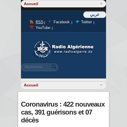
عربي
RSS
Facebook
Twitter
YouTube
Formulaire de recherche
Rechercher
Coronavirus : 422 nouveaux
cas, 391 guérisons et 07
décès