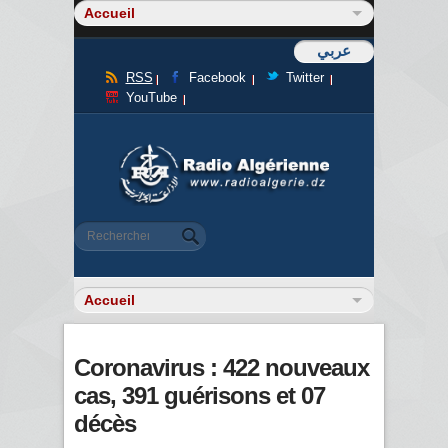
عربي
RSS
Facebook
Twitter
YouTube
Formulaire de recherche
Rechercher
Coronavirus : 422 nouveaux
cas, 391 guérisons et 07
décès