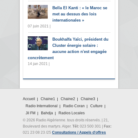
Bella El Kanti : « le Maroc se
met au dessus des lois
internationales »
07 juin 2021 |
Boukhalfa Yaïci, président du
Cluster énergie solaire :
aucune action n'est engagée
concrètement
14 jan 2021 |
Accueil
Chaine1
Chaine2
Chaine3
Radio International
Radio Coran
Culture
Jil FM
Bahdja
Radios Locales
© 2026 Radio Algérienne. tous droits réservés. | 21,
Boulevard des martyrs. Alger.
Tél:
023 500 301 |
Fax:
021 23 08 23 /25
Consultations / Appels d'offres