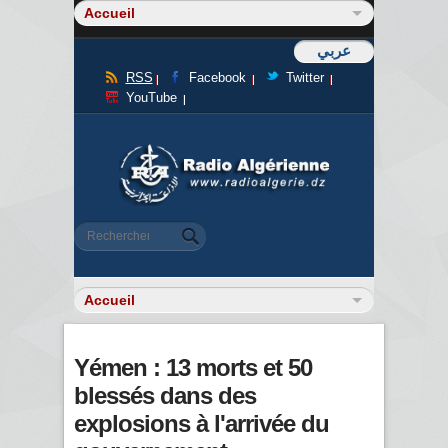
عربي
RSS
Facebook
Twitter
YouTube
Formulaire de recherche
Rechercher
Yémen : 13 morts et 50
blessés dans des
explosions à l'arrivée du