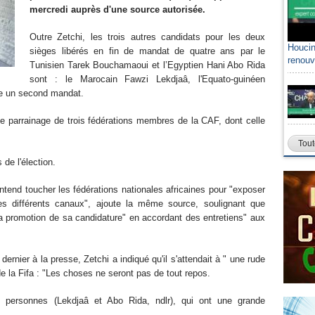
mercredi auprès d'une source autorisée.
Outre Zetchi, les trois autres candidats pour les deux
Houcin
sièges libérés en fin de mandat de quatre ans par le
renouv
Tunisien Tarek Bouchamaoui et l’Egyptien Hani Abo Rida
sont : le Marocain Fawzi Lekdjaâ, l'Equato-guinéen
ue un second mandat.
 le parrainage de trois fédérations membres de la CAF, dont celle
Tout
 de l'élection.
tend toucher les fédérations nationales africaines pour "exposer
es différents canaux", ajoute la même source, soulignant que
a promotion de sa candidature" en accordant des entretiens" aux
nier à la presse, Zetchi a indiqué qu'il s'attendait à " une rude
e la Fifa : "Les choses ne seront pas de tout repos.
 personnes (Lekdjaâ et Abo Rida, ndlr), qui ont une grande