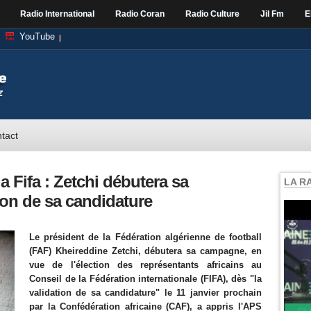
Radio International
Radio Coran
Radio Culture
Jil Fm
E
YouTube
tact
a Fifa : Zetchi débutera sa
LA R
ion de sa candidature
Le président de la Fédération algérienne de football
(FAF) Kheireddine Zetchi, débutera sa campagne, en
vue de l'élection des représentants africains au
Conseil de la Fédération internationale (FIFA), dès "la
validation de sa candidature" le 11 janvier prochain
par la Confédération africaine (CAF), a appris l'APS