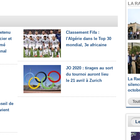
LA R
retenu
Classement Fifa :
ier et
l'Algérie dans le Top 30
mé
mondial, 3e africaine
nal
JO 2020 : tirages au sort
du tournoi auront lieu
La Ra
le 21 avril à Zurich
silen
octob
Tout
seil de
evient
Le