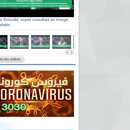
e Bensaâd, expert consultant en énergie
elable
es les vidéos