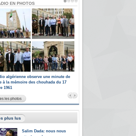
ADIO EN PHOTOS
dio algérienne observe une minute de
Les champions paralympiques 
ce à la mémoire des chouhada du 17
Radio Algérienne et recrutés 
re 1961
sportifs
es les photos
s plus lus
Salim Dada: nous nous