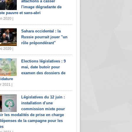
attachons à casser
l'image dégradante de
iste pauvre et sans-abri
in 2020 |
Sahara occidental : la
Russie pourrait jouer "un
rôle prépondérant"
c 2020 |
Elections législatives : 9
mai, date butoir pour
examen des dossiers de
idature
r 2021 |
Législatives du 12 juin :
installation d'une
commission mixte pour
nir les modalités de prise en charge
dépenses de la campagne pour les
es