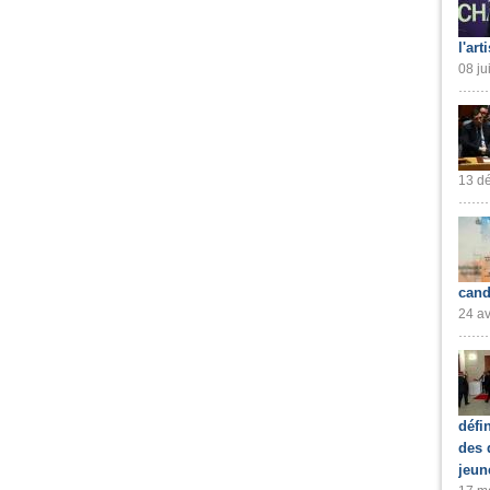
l'art
08 ju
13 dé
cand
24 av
défi
des 
jeun