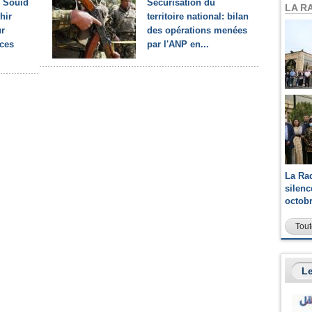
r Souid
Sécurisation du
LA R
hir
territoire national: bilan
ur
des opérations menées
ices
par l'ANP en...
La Ra
silen
octob
Tout
Le