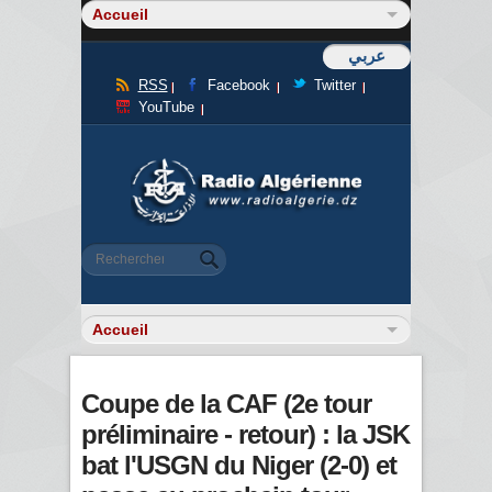
عربي
RSS
Facebook
Twitter
YouTube
Formulaire de recherche
Rechercher
Coupe de la CAF (2e tour
préliminaire - retour) : la JSK
bat l'USGN du Niger (2-0) et