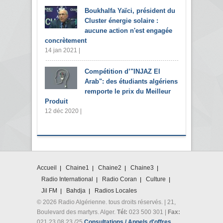
Boukhalfa Yaïci, président du
Cluster énergie solaire :
aucune action n'est engagée
concrètement
14 jan 2021 |
Compétition d’"INJAZ El
Arab": des étudiants algériens
remporte le prix du Meilleur
Produit
12 déc 2020 |
Accueil
Chaine1
Chaine2
Chaine3
Radio International
Radio Coran
Culture
Jil FM
Bahdja
Radios Locales
© 2026 Radio Algérienne. tous droits réservés. | 21,
Boulevard des martyrs. Alger.
Tél:
023 500 301 |
Fax:
021 23 08 23 /25
Consultations / Appels d'offres