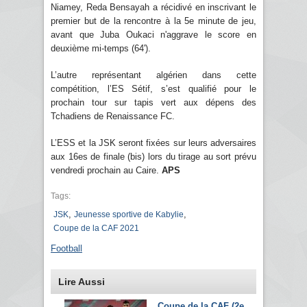
Niamey, Reda Bensayah a récidivé en inscrivant le
premier but de la rencontre à la 5e minute de jeu,
avant que Juba Oukaci n'aggrave le score en
deuxième mi-temps (64').
L’autre représentant algérien dans cette
compétition, l’ES Sétif, s’est qualifié pour le
prochain tour sur tapis vert aux dépens des
Tchadiens de Renaissance FC.
L’ESS et la JSK seront fixées sur leurs adversaires
aux 16es de finale (bis) lors du tirage au sort prévu
vendredi prochain au Caire.
APS
Tags:
,
,
JSK
Jeunesse sportive de Kabylie
Coupe de la CAF 2021
Football
Lire Aussi
Coupe de la CAF (2e