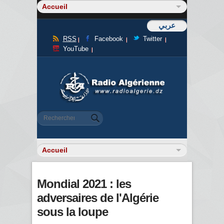
عربي
RSS
Facebook
Twitter
YouTube
Formulaire de recherche
Rechercher
Mondial 2021 : les
adversaires de l'Algérie
sous la loupe