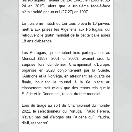
les Nordiques mènent par 2-0 (34-25 en 2005 et 32-
24 en 2015), alors que le troisième face-à-face
s'était soldé par un nul (27-27) en 1997.
Le troisième match du 1er tour, prévu le 18 janvier,
mettra aux prises les Algériens aux Portugais, qui
retrouvent le gratin mondial de la petite balle après
18 ans d'absence.
Les Portugais, qui comptent trois participations au
Mondial (1997, 2001 et 2003), avaient créé la
surprise lors du dernier Championnat d'Europe,
organisé en 2020 conjointement par la Suède,
l'Autriche et la Norvège, en atteignant les quarts de
finale, bouclant le tournoi à la 6e place au
classement, soit mieux que des ténors tels que la
Suède et le Danemark, tenant du titre mondial.
Lors du tirage au sort du Championnat du monde-
2021, le sélectionneur du Portugal, Paulo Pereira,
n'avait pas tari d'éloges sur l'Algérie qu'"il faudra,
dit-il, respecter".