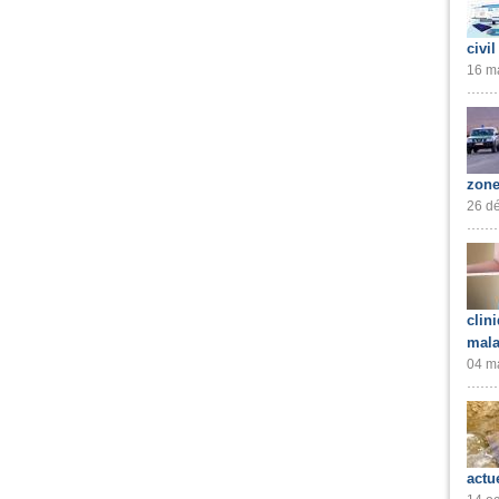
civil
16 ma
zone
26 dé
clin
mala
04 ma
actu