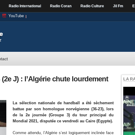
Radio International
Radio Coran
Radio Culture
Jil Fm
E
YouTube
tact
(2e J) : l’Algérie chute lourdement
LA R
La sélection nationale de handball a été sèchement
battue par son homologue norvégienne (36-23), lors
de la 2e journée (Groupe 3) du tour principal du
Mondial 2021, disputée ce vendredi au Caire (Egypte).
Comme attendu, l’Algérie s’est logiquement inclinée face