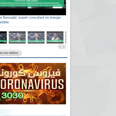
e Bensaâd, expert consultant en énergie
elable
es les vidéos