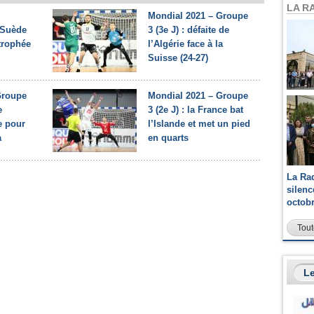
LA R
Mondial 2021 – Groupe
 Suède
3 (3e J) : défaite de
trophée
l’Algérie face à la
Suisse (24-27)
Groupe
Mondial 2021 – Groupe
e
3 (2e J) : la France bat
e pour
l’Islande et met un pied
a
en quarts
La Ra
silen
octob
Tout
Le