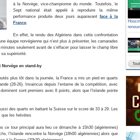
à la Norvège, vice-championne du monde. Toutefois, le
Sept national était appelé à reproduire la même
performance produite deux jours auparavant
face à la
Houcin
France
.
renouv
En effet, le rendu des Algériens dans cette confrontation
une équipe norvégienne qui n’est plus à présenter, les camarades
 minutes seulement avant de s’effacer pour laisser le champ libre
 de sa supériorité.
Tout
et Norvège en stand-by
utés plus tôt dans la journée, la France a mis un pied en quarts
Islande (28-26). Invaincus depuis l’entame de la compétition, avec
dominent sont premiers avec 8 points, alors que l’Islande pointe
 aussi des quarts en battant la Suisse sur le score de 33 à 29. Les
s que les helvètes
ns ce tour principal aura lieu ce dimanche à 15h30 (algériennes)
hs, l’Islande rencontre la Norvège (18h00 algériennes) alors que
face à la France (20h30 algériennes)