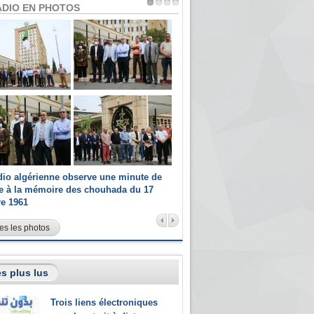
ADIO EN PHOTOS
dio algérienne observe une minute de
Les champions paralympiques 
ce à la mémoire des chouhada du 17
Radio Algérienne et recrutés 
re 1961
sportifs
es les photos
s plus lus
Trois liens électroniques