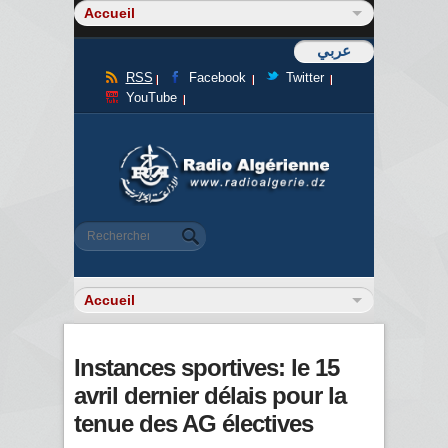
عربي
RSS
Facebook
Twitter
YouTube
Formulaire de recherche
Rechercher
Instances sportives: le 15
avril dernier délais pour la
tenue des AG électives