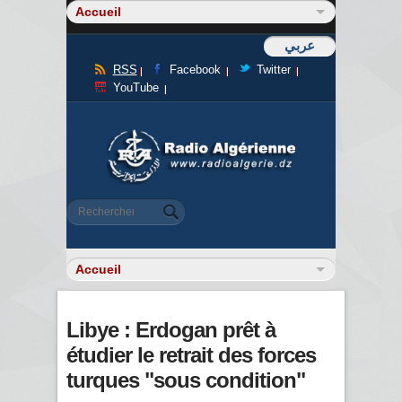
عربي
RSS
Facebook
Twitter
YouTube
Formulaire de recherche
Rechercher
Libye : Erdogan prêt à
étudier le retrait des forces
turques "sous condition"