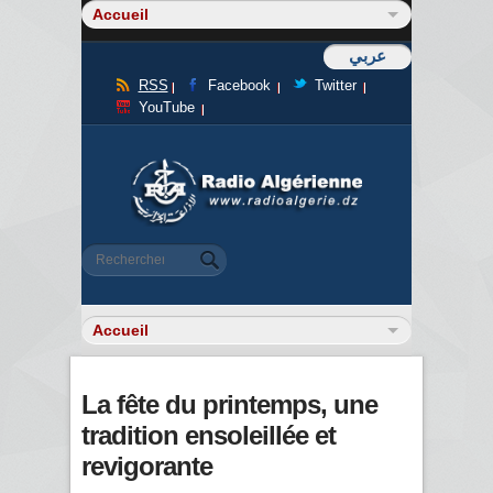
عربي
RSS
Facebook
Twitter
YouTube
Formulaire de recherche
Rechercher
La fête du printemps, une
tradition ensoleillée et
revigorante