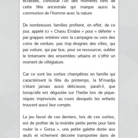
écrasées, constitue l’un des moments forts de
cette fête ancestrale qui marque aussi la
communion de l’homme avec la nature.
De nombreuses familles profitent, en effet, de ce
jour, appelé ici « Chaou Errabie » pour « déferler »
par grappes entières vers la campagne ou vers des
coins de verdure, pas trop éloignés des villes, qui
par voiture, qui par bus, pour se ressourcer, oublier
le tintamarre des ensembles urbains et s’offrir un
moment de villégiature.
Car ce sont les sorties champêtres en famille qui
caractérisent la fête du printemps, la M’mardja
n’étant jamais aussi délicieuse, paraît-il, que
lorsqu’elle est dégustée sur l’herbe lors de pique-
niques improvisés au cours desquels les enfants
trouvent aussi leur compte.
Le jeu favori de ces derniers, lors de ces sorties,
est de profiter de la moindre petite pente pour faire
rouler la « Gorsa », une petite galette dorée aux
œufs et richement décorée transportée dans de