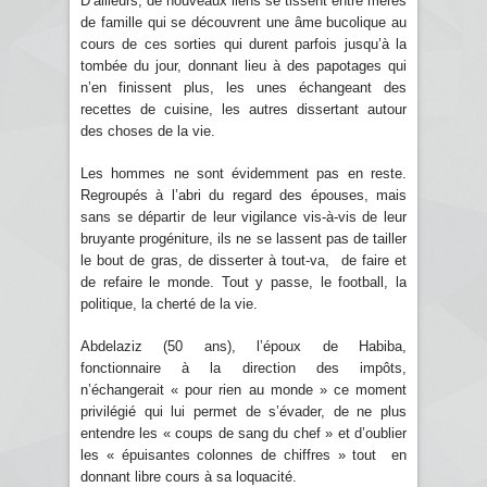
D’ailleurs, de nouveaux liens se tissent entre mères
de famille qui se découvrent une âme bucolique au
cours de ces sorties qui durent parfois jusqu’à la
tombée du jour, donnant lieu à des papotages qui
n’en finissent plus, les unes échangeant des
recettes de cuisine, les autres dissertant autour
des choses de la vie.
Les hommes ne sont évidemment pas en reste.
Regroupés à l’abri du regard des épouses, mais
sans se départir de leur vigilance vis-à-vis de leur
bruyante progéniture, ils ne se lassent pas de tailler
le bout de gras, de disserter à tout-va, de faire et
de refaire le monde. Tout y passe, le football, la
politique, la cherté de la vie.
Abdelaziz (50 ans), l’époux de Habiba,
fonctionnaire à la direction des impôts,
n’échangerait « pour rien au monde » ce moment
privilégié qui lui permet de s’évader, de ne plus
entendre les « coups de sang du chef » et d’oublier
les « épuisantes colonnes de chiffres » tout en
donnant libre cours à sa loquacité.