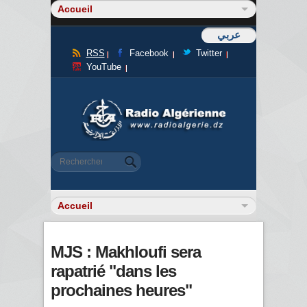
عربي
RSS
Facebook
Twitter
YouTube
Formulaire de recherche
Rechercher
MJS : Makhloufi sera
rapatrié "dans les
prochaines heures"