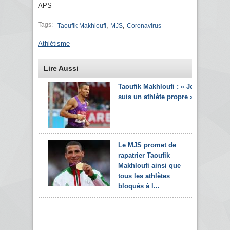
APS
Tags:
,
,
Taoufik Makhloufi
MJS
Coronavirus
Athlétisme
Lire Aussi
Taoufik Makhloufi : « Je
suis un athlète propre »
Le MJS promet de
rapatrier Taoufik
Makhloufi ainsi que
tous les athlètes
bloqués à l...