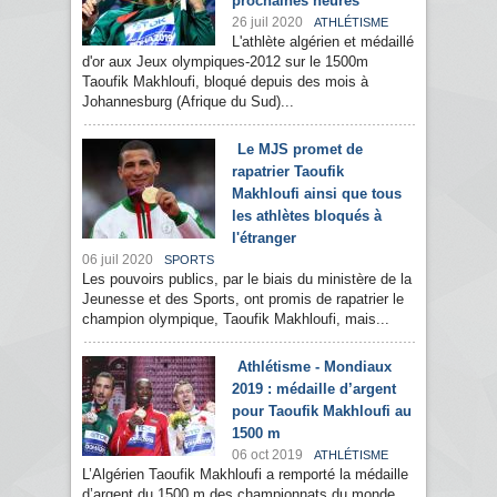
prochaines heures"
26 juil 2020
ATHLÉTISME
L'athlète algérien et médaillé
d'or aux Jeux olympiques-2012 sur le 1500m
Taoufik Makhloufi, bloqué depuis des mois à
Johannesburg (Afrique du Sud)...
Le MJS promet de
rapatrier Taoufik
Makhloufi ainsi que tous
les athlètes bloqués à
l'étranger
06 juil 2020
SPORTS
Les pouvoirs publics, par le biais du ministère de la
Jeunesse et des Sports, ont promis de rapatrier le
champion olympique, Taoufik Makhloufi, mais...
Athlétisme - Mondiaux
2019 : médaille d’argent
pour Taoufik Makhloufi au
1500 m
06 oct 2019
ATHLÉTISME
L’Algérien Taoufik Makhloufi a remporté la médaille
d’argent du 1500 m des championnats du monde