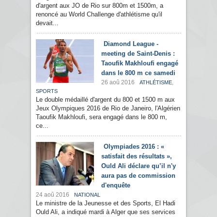
d'argent aux JO de Rio sur 800m et 1500m, a
renoncé au World Challenge d'athlétisme qu'il
devait...
Diamond League -
meeting de Saint-Denis :
Taoufik Makhloufi engagé
dans le 800 m ce samedi
26 aoû 2016
,
ATHLÉTISME
SPORTS
Le double médaillé d'argent du 800 et 1500 m aux
Jeux Olympiques 2016 de Rio de Janeiro, l'Algérien
Taoufik Makhloufi, sera engagé dans le 800 m,
ce...
Olympiades 2016 : «
satisfait des résultats »,
Ould Ali déclare qu’il n'y
aura pas de commission
d'enquête
24 aoû 2016
NATIONAL
Le ministre de la Jeunesse et des Sports, El Hadi
Ould Ali, a indiqué mardi à Alger que ses services