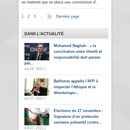
ne mettront pas en place une commission d'...
Pages
1
2
3
…
Dernière page
DANS L'ACTUALITÉ
Mohamed Baghali : « la
conciliation entre liberté et
responsabilité doit passer
par...
oct 28, 2021 |
Belhimer appelle l'AFP à
respecter l'éthique et la
déontologie...
oct 27, 2021 |
Elections du 27 novembre :
Signature d'un protocole
sanitaire préventif contre...
oct 27, 2021 |