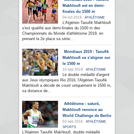
Makhloufi est en demi-
finales du 1500 m
04 oct 2019
ATHLÉTISME
L'Algérien Taoufik Makhloufi
s'est qualifié aux demi-finales du 1500 m des
Championnats du Monde d'athlétisme 2019, en
prenant la 2e place sa série...
Mondiaux 2019 : Taoufik
Makhloufi va s'aligner sur
le 1500 m
10 sep 2019
ATHLÉTISME
Le double médaillé d'argent
aux Jeux olympiques Rio 2016, l'Algérien Taoufik
Makhloufi a décidé de courir uniquement le 1500 m,
sa distance de...
Athlétisme : saturé,
Makhloufi renonce au
World Challenge de Berlin
03 sep 2016
,
ATHLÉTISME
SPORTS
L'Algérien Taoufik Makhloufi, double médaillé