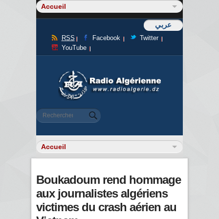
عربي
RSS
Facebook
Twitter
YouTube
Formulaire de recherche
Rechercher
Boukadoum rend hommage
aux journalistes algériens
victimes du crash aérien au