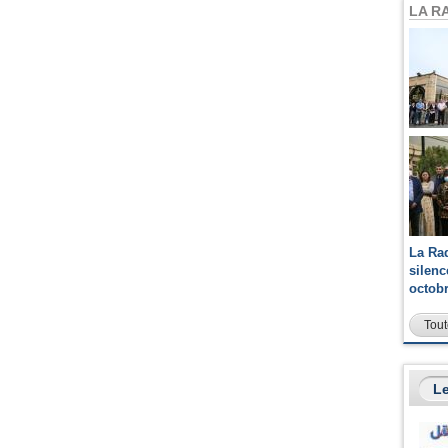
LA R
La Ra
silen
octob
Tout
Le