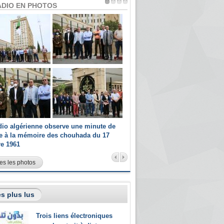
ADIO EN PHOTOS
dio algérienne observe une minute de
Les champions paralympiques 
ce à la mémoire des chouhada du 17
Radio Algérienne et recrutés 
re 1961
sportifs
es les photos
s plus lus
Trois liens électroniques