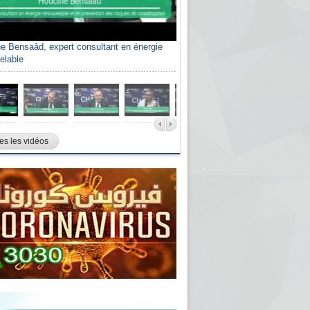
e Bensaâd, expert consultant en énergie
elable
es les vidéos