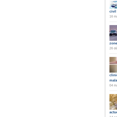
civil
16 ma
zone
26 dé
clin
mala
04 ma
actu