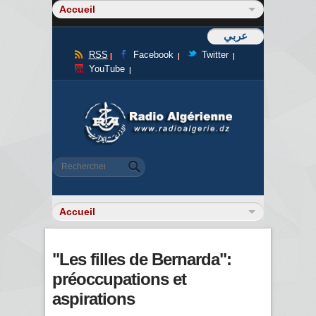
عربي
RSS
Facebook
Twitter
YouTube
Formulaire de recherche
Rechercher
"Les filles de Bernarda":
préoccupations et
aspirations