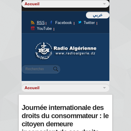
عربي
RSS
Facebook
Twitter
YouTube
Formulaire de recherche
Rechercher
Journée internationale des
droits du consommateur : le
citoyen demeure