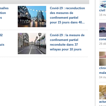
salles
Covid-19 : reconduction
civil
ction
des mesures de
16 ma
es
confinement partiel
pour 15 jours dans 40...
82
Covid-19 : la mesure de
zone
confinement partiel
26 dé
uis
reconduite dans 37
wilayas pour 10 jours
clin
mala
04 ma
actu