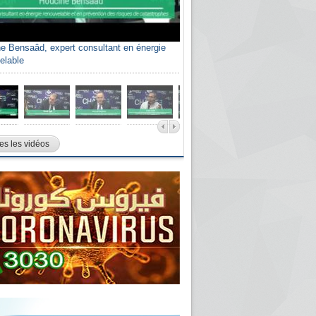
e Bensaâd, expert consultant en énergie
elable
es les vidéos