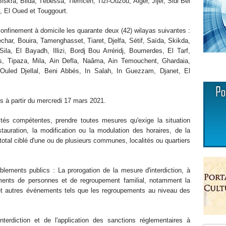
Biskra, Blida, Tébessa, Tlemcen, Tizi-Ouzou, Alger, Jijel, Sidi Bel
, El Oued et Touggourt.
onfinement à domicile les quarante deux (42) wilayas suivantes :
har, Bouira, Tamenghasset, Tiaret, Djelfa, Sétif, Saïda, Skikda,
, El Bayadh, Illizi, Bordj Bou Arréridj, Boumerdes, El Tarf,
s, Tipaza, Mila, Ain Defla, Naâma, Ain Temouchent, Ghardaia,
 Ouled Djellal, Beni Abbés, In Salah, In Guezzam, Djanet, El
 à partir du mercredi 17 mars 2021.
tés compétentes, prendre toutes mesures qu'exige la situation
tauration, la modification ou la modulation des horaires, de la
otal ciblé d'une ou de plusieurs communes, localités ou quartiers
lements publics : La prorogation de la mesure d'interdiction, à
lements de personnes et de regroupement familial, notamment la
 et autres événements tels que les regroupements au niveau des
nterdiction et de l'application des sanctions réglementaires à