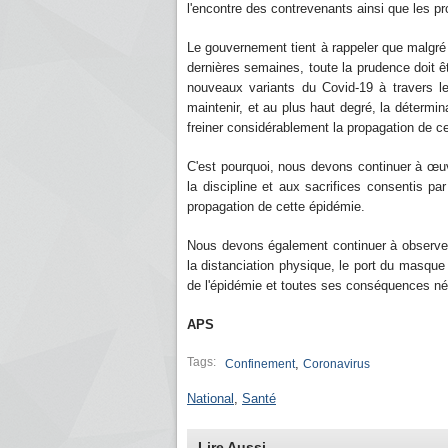
l'encontre des contrevenants ainsi que les pr
Le gouvernement tient à rappeler que malgré l
dernières semaines, toute la prudence doit ê
nouveaux variants du Covid-19 à travers le
maintenir, et au plus haut degré, la détermina
freiner considérablement la propagation de c
C'est pourquoi, nous devons continuer à œuv
la discipline et aux sacrifices consentis par
propagation de cette épidémie.
Nous devons également continuer à observer
la distanciation physique, le port du masque 
de l'épidémie et toutes ses conséquences nég
APS
Tags:
,
Confinement
Coronavirus
National
,
Santé
Lire Aussi