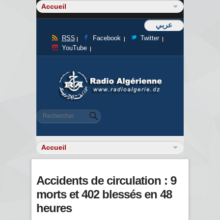
عربي
RSS
Facebook
Twitter
YouTube
Formulaire de recherche
Rechercher
Accidents de circulation : 9
morts et 402 blessés en 48
heures