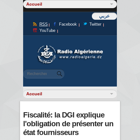
عربي
RSS
Facebook
Twitter
YouTube
Formulaire de recherche
Rechercher
Fiscalité: la DGI explique
l'obligation de présenter un
état fournisseurs