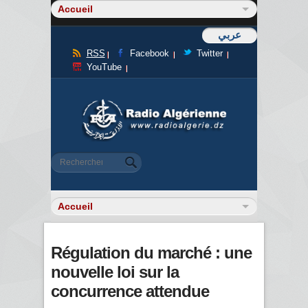
عربي
RSS
Facebook
Twitter
YouTube
Formulaire de recherche
Rechercher
Régulation du marché : une
nouvelle loi sur la
concurrence attendue