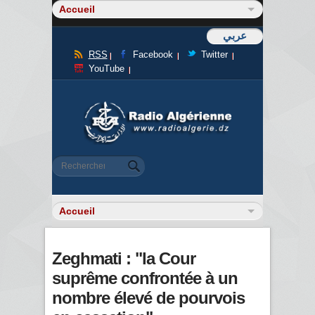
عربي
RSS
Facebook
Twitter
YouTube
Formulaire de recherche
Rechercher
Zeghmati : "la Cour
suprême confrontée à un
nombre élevé de pourvois