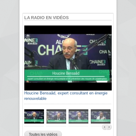
LA RADIO EN VIDÉOS
Houcine Bensaâd, expert consultant en énergie
Sami Agli, président de la Confédération
renouvelable
algérienne du patronat citoyen CAPC
Toutes les vidéos