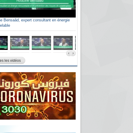
e Bensaâd, expert consultant en énergie
elable
es les vidéos