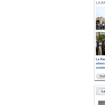
LA R
La Ra
silen
octob
Tout
Le