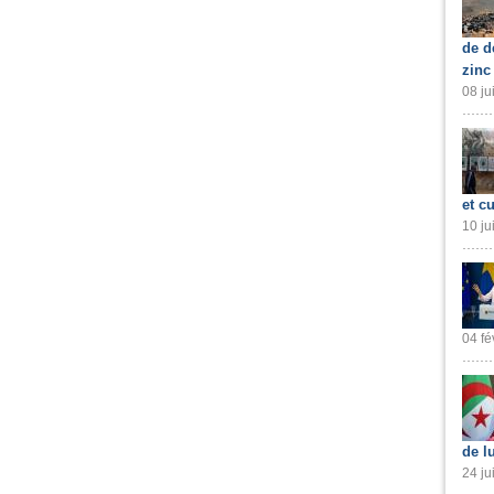
de d
zinc
08 ju
et cu
10 ju
04 fé
de l
24 ju