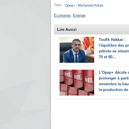
Tags:
,
Opep+
Mohamed Arkab
Economie
,
Energie
Lire Aussi
Toufik Hakkar :
l'équilibre des p
pétrole se situen
70 et 80...
L’Opep+ décide 
prolonger à parti
novembre la hau
la production de 