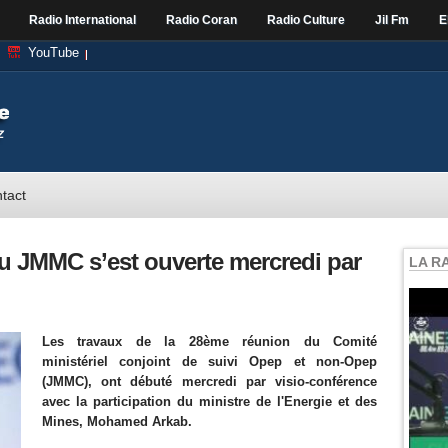
Radio International
Radio Coran
Radio Culture
Jil Fm
E
YouTube
tact
du JMMC s’est ouverte mercredi par
LA R
Les travaux de la 28ème réunion du Comité
ministériel conjoint de suivi Opep et non-Opep
(JMMC), ont débuté mercredi par visio-conférence
avec la participation du ministre de l'Energie et des
Mines, Mohamed Arkab.