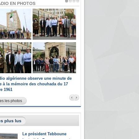
ADIO EN PHOTOS
dio algérienne observe une minute de
Les champions paralympiques 
ce à la mémoire des chouhada du 17
Radio Algérienne et recrutés 
re 1961
sportifs
es les photos
s plus lus
Le président Tebboune