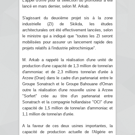
L'appel d'offre pour la sélection du promoteur a été
lancé en mars dernier, selon M. Arkab.
S'agissant du deuxième projet sis à la zone
industrielle (ZI) de Skikda, les études
architecturales ont été effectivement lancées, selon
le ministre qui a indiqué que "toutes les ZI seront
mobilisées pour assurer un lancement rapide des
projets relatifs à l'industrie pétrochimique".
M. Arkab a rappelé la réalisation d'une unité de
production d'une capacité de 1,3 million de tonne/an
d'ammoniac et de 2,3 millions tonne/an d'urée à
Arzew (Oran) dans le cadre d'un partenariat entre le
Groupe Sonatrach et le Groupe Bahouane d'Oman
outre la réalisation d'une nouvelle usine à Arzew
"Sorfert" crée au titre d'un partenariat entre
Sonatrach et la compagnie hollandaise "OCI" d'une
capacité de 1,5 million de tonne/an d'ammoniac et
1,1 million de tonne/an d'urée.
A la faveur de ces deux usines importantes, la
capacité de production actuelle de l'Algérie en