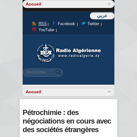
عربي
RSS
Facebook
Twitter
YouTube
Formulaire de recherche
Rechercher
Pétrochimie : des
négociations en cours avec
des sociétés étrangères