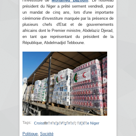
l’investiture de
Mohamed Bazoum
. Le nouveau
président du Niger a prêté serment vendredi, pour
un mandat de cinq ans, lors d'une importante
cérémonie d'investiture marquée par la présence de
plusieurs chefs d'Etat et de gouvernements
africains dont le Premier ministre, Abdelaziz Djerad,
en tant que représentant du président de la
République, Abdelmadjid Tebboune.
Tags:
,
Croissant rouge Algérien
Algérie Niger
Politique
,
Société