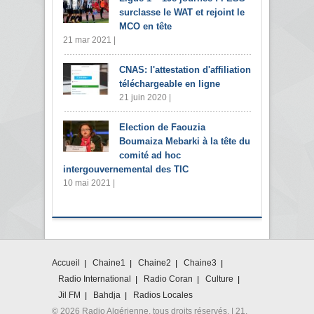
surclasse le WAT et rejoint le
MCO en tête
21 mar 2021 |
CNAS: l'attestation d'affiliation
téléchargeable en ligne
21 juin 2020 |
Election de Faouzia
Boumaiza Mebarki à la tête du
comité ad hoc
intergouvernemental des TIC
10 mai 2021 |
Accueil
Chaine1
Chaine2
Chaine3
Radio International
Radio Coran
Culture
Jil FM
Bahdja
Radios Locales
© 2026 Radio Algérienne. tous droits réservés. | 21,