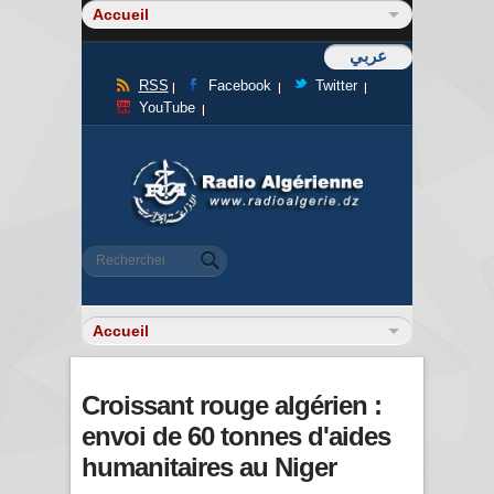
عربي
RSS
Facebook
Twitter
YouTube
Formulaire de recherche
Rechercher
Croissant rouge algérien :
envoi de 60 tonnes d'aides
humanitaires au Niger