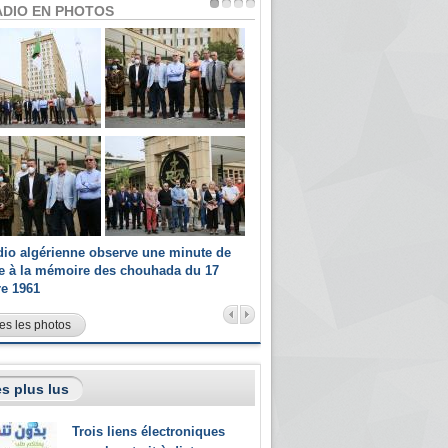
ADIO EN PHOTOS
dio algérienne observe une minute de
Les champions paralympiques 
ce à la mémoire des chouhada du 17
Radio Algérienne et recrutés 
re 1961
sportifs
es les photos
s plus lus
Trois liens électroniques