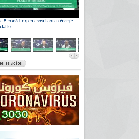
e Bensaâd, expert consultant en énergie
elable
es les vidéos