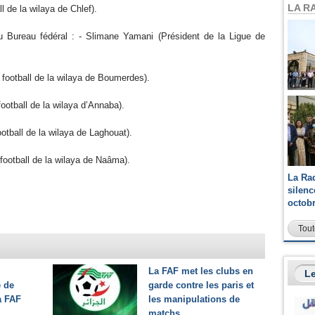
LA R
ll de la wilaya de Chlef).
 Bureau fédéral : - Slimane Yamani (Président de la Ligue de
 football de la wilaya de Boumerdes).
otball de la wilaya d’Annaba).
otball de la wilaya de Laghouat).
football de la wilaya de Naâma).
La Ra
silen
octob
Tout
La FAF met les clubs en
Le
e de
garde contre les paris et
a FAF
les manipulations de
matchs