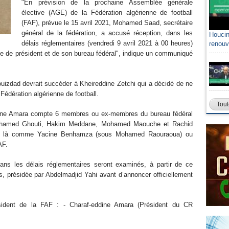
"En prévision de la prochaine Assemblée générale
élective (AGE) de la Fédération algérienne de football
(FAF), prévue le 15 avril 2021, Mohamed Saad, secrétaire
général de la fédération, a accusé réception, dans les
Houcin
délais réglementaires (vendredi 9 avril 2021 à 00 heures)
renouv
ste de président et de son bureau fédéral", indique un communiqué
ouizdad devrait succéder à Kheireddine Zetchi qui a décidé de ne
Fédération algérienne de football.
Tout
ddine Amara compte 6 membres ou ex-membres du bureau fédéral
Mohamed Ghouti, Hakim Meddane, Mohamed Maouche et Rachid
par là comme Yacine Benhamza (sous Mohamed Raouraoua) ou
AF.
ans les délais réglementaires seront examinés, à partir de ce
, présidée par Abdelmadjid Yahi avant d’annoncer officiellement
sident de la FAF : - Charaf-eddine Amara (Président du CR