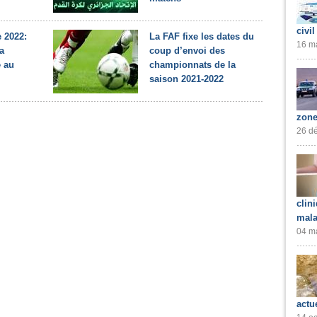
civil
 2022:
La FAF fixe les dates du
16 ma
a
coup d’envoi des
e au
championnats de la
saison 2021-2022
zone
26 dé
clin
mala
04 ma
actu