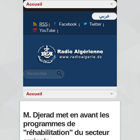
عربي
RSS
Facebook
Twitter
YouTube
Formulaire de recherche
Rechercher
M. Djerad met en avant les
programmes de
"réhabilitation" du secteur