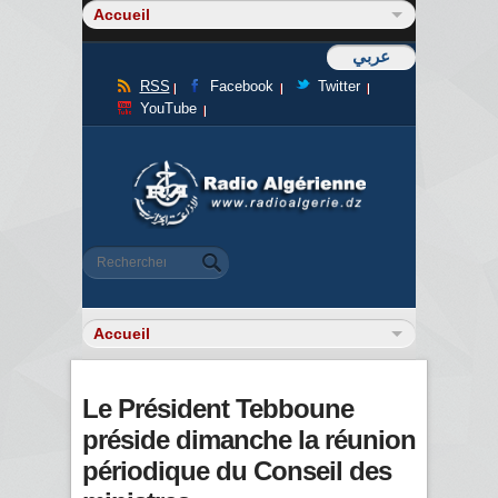
عربي
RSS
Facebook
Twitter
YouTube
Formulaire de recherche
Rechercher
Le Président Tebboune
préside dimanche la réunion
périodique du Conseil des