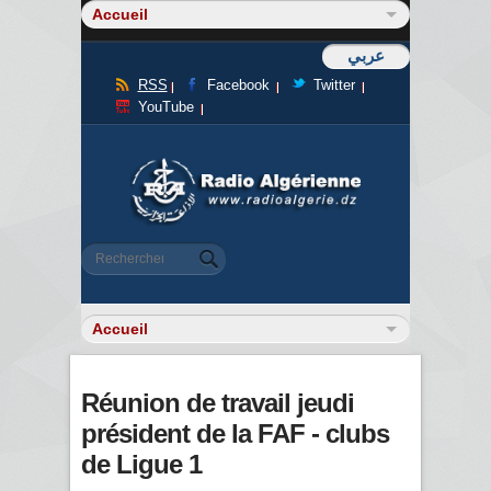
عربي
RSS
Facebook
Twitter
YouTube
Formulaire de recherche
Rechercher
Réunion de travail jeudi
président de la FAF - clubs
de Ligue 1