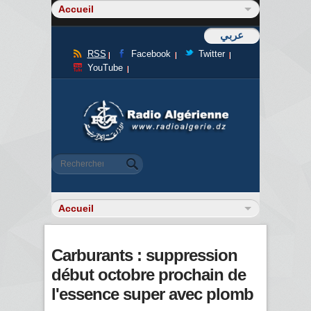
عربي
RSS
Facebook
Twitter
YouTube
Formulaire de recherche
Rechercher
Carburants : suppression
début octobre prochain de
l'essence super avec plomb