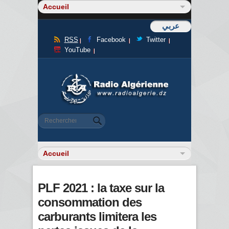
عربي
RSS
Facebook
Twitter
YouTube
Formulaire de recherche
Rechercher
PLF 2021 : la taxe sur la
consommation des
carburants limitera les