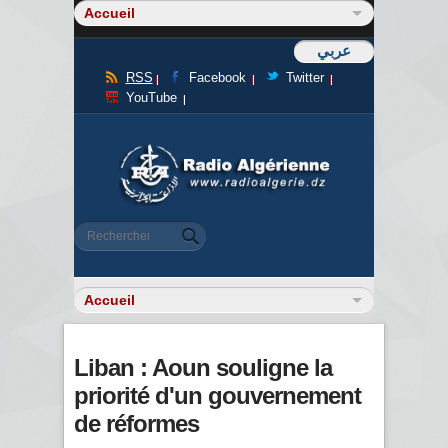
عربي
RSS
Facebook
Twitter
YouTube
Formulaire de recherche
Rechercher
Liban : Aoun souligne la
priorité d'un gouvernement
de réformes