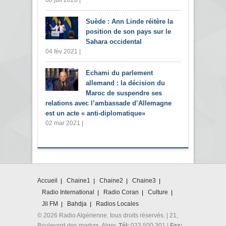
Suède : Ann Linde réitère la
position de son pays sur le
Sahara occidental
04 fév 2021 |
Echami du parlement
allemand : la décision du
Maroc de suspendre ses
relations avec l’ambassade d’Allemagne
est un acte « anti-diplomatique»
02 mar 2021 |
Accueil
Chaine1
Chaine2
Chaine3
Radio International
Radio Coran
Culture
Jil FM
Bahdja
Radios Locales
© 2026 Radio Algérienne. tous droits réservés. | 21,
Boulevard des martyrs. Alger.
Tél:
023 500 301 |
Fax: