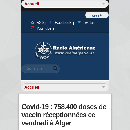
عربي
RSS
Facebook
Twitter
YouTube
Formulaire de recherche
Rechercher
Covid-19 : 758.400 doses de
vaccin réceptionnées ce
vendredi à Alger