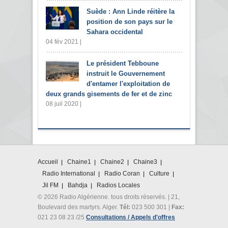
Suède : Ann Linde réitère la
position de son pays sur le
Sahara occidental
04 fév 2021 |
Le président Tebboune
instruit le Gouvernement
d'entamer l'exploitation de
deux grands gisements de fer et de zinc
08 juil 2020 |
Accueil
Chaine1
Chaine2
Chaine3
Radio International
Radio Coran
Culture
Jil FM
Bahdja
Radios Locales
© 2026 Radio Algérienne. tous droits réservés. | 21,
Boulevard des martyrs. Alger.
Tél:
023 500 301 |
Fax:
021 23 08 23 /25
Consultations / Appels d'offres