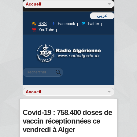
عربي
RSS
Facebook
Twitter
YouTube
Formulaire de recherche
Rechercher
Covid-19 : 758.400 doses de
vaccin réceptionnées ce
vendredi à Alger