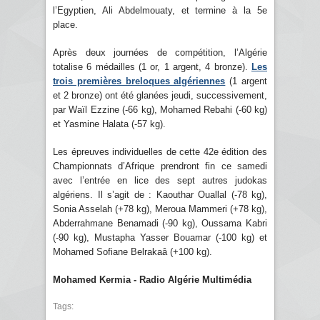
l’Egyptien, Ali Abdelmouaty, et termine à la 5e
place.
Après deux journées de compétition, l’Algérie
totalise 6 médailles (1 or, 1 argent, 4 bronze).
Les
trois premières breloques algériennes
(1 argent
et 2 bronze) ont été glanées jeudi, successivement,
par Waïl Ezzine (-66 kg), Mohamed Rebahi (-60 kg)
et Yasmine Halata (-57 kg).
Les épreuves individuelles de cette 42e édition des
Championnats d’Afrique prendront fin ce samedi
avec l’entrée en lice des sept autres judokas
algériens. Il s’agit de : Kaouthar Ouallal (-78 kg),
Sonia Asselah (+78 kg), Meroua Mammeri (+78 kg),
Abderrahmane Benamadi (-90 kg), Oussama Kabri
(-90 kg), Mustapha Yasser Bouamar (-100 kg) et
Mohamed Sofiane Belrakaâ (+100 kg).
Mohamed Kermia - Radio Algérie Multimédia
Tags: