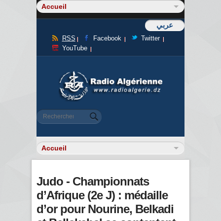
عربي
RSS
Facebook
Twitter
YouTube
Formulaire de recherche
Rechercher
Judo - Championnats
d’Afrique (2e J) : médaille
d’or pour Nourine, Belkadi