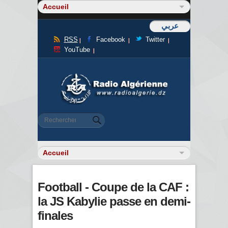
عربي
RSS
Facebook
Twitter
YouTube
Formulaire de recherche
Rechercher
Football - Coupe de la CAF :
la JS Kabylie passe en demi-
finales