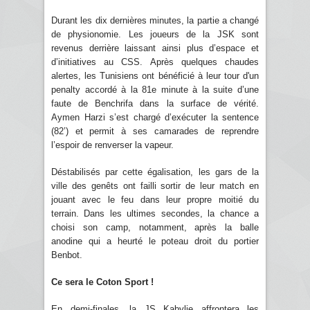
Durant les dix dernières minutes, la partie a changé
de physionomie. Les joueurs de la JSK sont
revenus derrière laissant ainsi plus d’espace et
d’initiatives au CSS. Après quelques chaudes
alertes, les Tunisiens ont bénéficié à leur tour d'un
penalty accordé à la 81e minute à la suite d’une
faute de Benchrifa dans la surface de vérité.
Aymen Harzi s’est chargé d’exécuter la sentence
(82’) et permit à ses camarades de reprendre
l’espoir de renverser la vapeur.
Déstabilisés par cette égalisation, les gars de la
ville des genêts ont failli sortir de leur match en
jouant avec le feu dans leur propre moitié du
terrain. Dans les ultimes secondes, la chance a
choisi son camp, notamment, après la balle
anodine qui a heurté le poteau droit du portier
Benbot.
Ce sera le Coton Sport !
En demi-finales, la JS Kabylie affrontera les