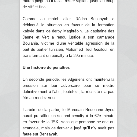
match piège où il fallait rester vigilant jusqu’au coup
de sifflet final.
Comme au match aller, Rédha Bensayah a
débloqué la situation en faveur de la formation
kabyle dans ce derby Maghrébin. Le capitaine des
Jaune et Vert a rendu justice à son camarade
Boulahia, victime d’une véritable agression de la
part du portier tunisien, Mohamed Hedi Gaaloul, en
transformant un penalty à la 39e minute.
Une histoire de penalties
En seconde période, les Algériens ont maintenu la
pression sur leur adversaire pour se mettre
définitivement à l’abri, toutefois, la réussite n’a pas
été au rendez-vous.
L’arbitre de la partie, le Marocain Redouane Jiyed
aurait pu siffler un second penalty à la 62e minute
en faveur de la JSK, sans que personne ne crie au
scandale, mais ce dernier a jugé qu’il n’y avait pas
faute sur Bensayah.