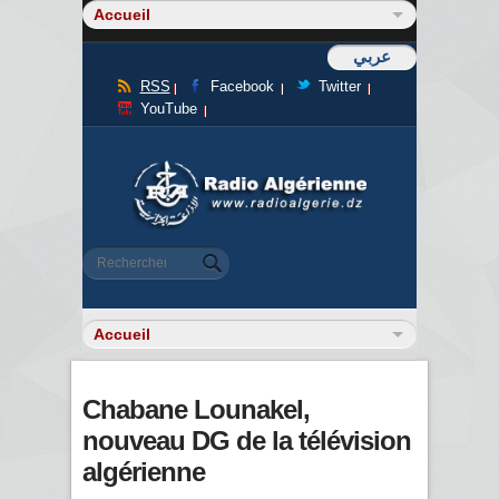
عربي
RSS
Facebook
Twitter
YouTube
Formulaire de recherche
Rechercher
Chabane Lounakel,
nouveau DG de la télévision
algérienne