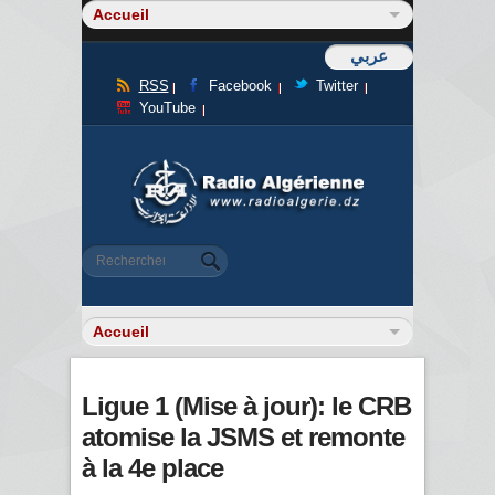
عربي
RSS
Facebook
Twitter
YouTube
Formulaire de recherche
Rechercher
Ligue 1 (Mise à jour): le CRB
atomise la JSMS et remonte
à la 4e place