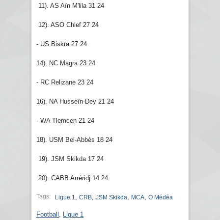
11). AS Aïn M'lila 31 24
12). ASO Chlef 27 24
- US Biskra 27 24
14). NC Magra 23 24
- RC Relizane 23 24
16). NA Husseïn-Dey 21 24
- WA Tlemcen 21 24
18). USM Bel-Abbès 18 24
19). JSM Skikda 17 24
20). CABB Arréridj 14 24.
Tags:
,
,
,
,
Ligue 1
CRB
JSM Skikda
MCA
O Médéa
Football
,
Ligue 1