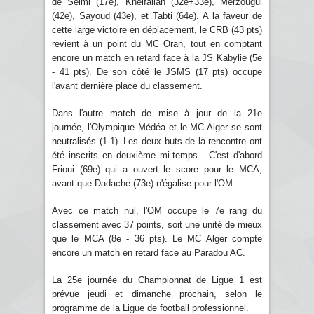
de Selmi (17e), Khelfallah (32e+33e), Merzougui
(42e), Sayoud (43e), et Tabti (64e). A la faveur de
cette large victoire en déplacement, le CRB (43 pts)
revient à un point du MC Oran, tout en comptant
encore un match en retard face à la JS Kabylie (5e
- 41 pts). De son côté le JSMS (17 pts) occupe
l'avant dernière place du classement.
Dans l'autre match de mise à jour de la 21e
journée, l'Olympique Médéa et le MC Alger se sont
neutralisés (1-1). Les deux buts de la rencontre ont
été inscrits en deuxième mi-temps. C'est d'abord
Frioui (69e) qui a ouvert le score pour le MCA,
avant que Dadache (73e) n'égalise pour l'OM.
Avec ce match nul, l'OM occupe le 7e rang du
classement avec 37 points, soit une unité de mieux
que le MCA (8e - 36 pts). Le MC Alger compte
encore un match en retard face au Paradou AC.
La 25e journée du Championnat de Ligue 1 est
prévue jeudi et dimanche prochain, selon le
programme de la Ligue de football professionnel.