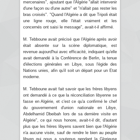
mercenaires", ajoutant que l'Algérie "allait intervenir
d'une façon ou d'une autre" et "n'allait pas rester les
bras croisés". "Quand l'Algérie a dit que Tripoli était
une ligne rouge, elle l'était vraiment et les
concernés ont saisi le message", avait-t-il affirmé.
M. Tebboune avait précisé que l'Algérie après avoir
était absente sur la scène diplomatique, est
revenue aujourd'hui avec efficacité, indiquant qu'elle
avait demandé à la Conférence de Berlin, la tenue
d'élections générales en Libye, sous l'égide des
Nations unies, afin qu'il soit un départ pour un Etat
moderne.
M. Tebboune avait fait savoir que les frères libyens
ont demandé à ce que la réconciliation libyenne se
fasse en Algérie, et c'est ce qu'a confirmé le chef
du gouvernement d'union nationale en Libye,
Abdelhamid Dbeibah lors de sa dernière visite en
Algérie", ce qui nous honore, avait-t-il dit, d'autant
plus que les frères libyens savent bien que l'Algérie
n'a aucune visée, sauf de rendre le bien au peuple
libyen qui nous a soutenus pendant la Glorieuse