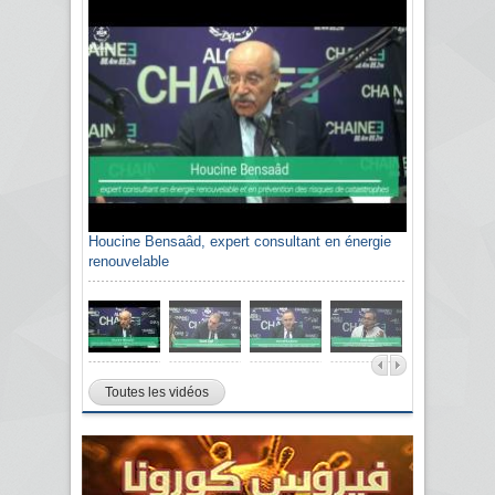
Houcine Bensaâd, expert consultant en énergie
Sami Agli, président de la Confédération
renouvelable
algérienne du patronat citoyen CAPC
Toutes les vidéos