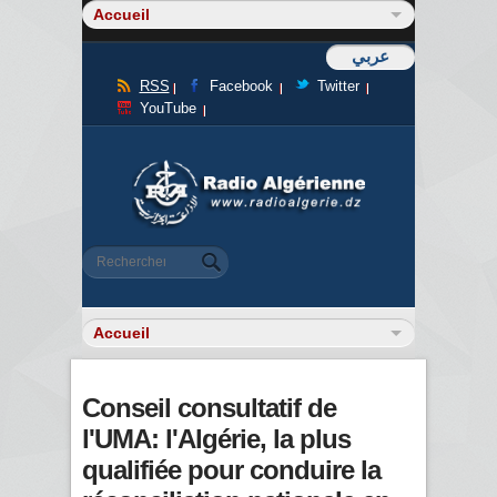
عربي
RSS
Facebook
Twitter
YouTube
Formulaire de recherche
Rechercher
Conseil consultatif de
l'UMA: l'Algérie, la plus
qualifiée pour conduire la