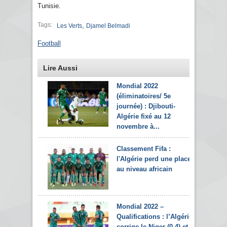
Tunisie.
Tags:
,
Les Verts
Djamel Belmadi
Football
Lire Aussi
Mondial 2022
(éliminatoires/ 5e
journée) : Djibouti-
Algérie fixé au 12
novembre à...
Classement Fifa :
l'Algérie perd une place
au niveau africain
Mondial 2022 –
Qualifications : l’Algérie
corrige le Niger (0-4) et