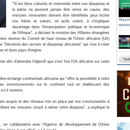
"Si les liens culturels et mémoriels entre nos diasporas et
la patrie ne peuvent jamais être remis en cause, des
mesures innovantes doivent être identifiées pour inciter
Houcin
nos frères et sœurs, où qu'ils soient, à s'impliquer
renouv
davantage dans l'émancipation politique et économique
de l'Afrique", a déclaré le ministre des Affaires étrangères
ière réunion du Comité de haut niveau de l'Union africaine (UA)
ée "Décennie des racines et diasporas africaines" qui vise à créer
er et leurs pays d'origine.
Tout
afin d'atteindre l'objectif que s'est fixé l'UA africaine sur cette
libre-échange continentale africaine qui "offre la possibilité à notre
s investissements sur le continent tout en établissant des
a-t-il soutenu.
r-faire acquis et des réseaux mis en place par nos communautés à
itant les mesures visant à attirer notre diaspora", a expliqué le
, en collaboration avec l'Agence de développement de l'Union