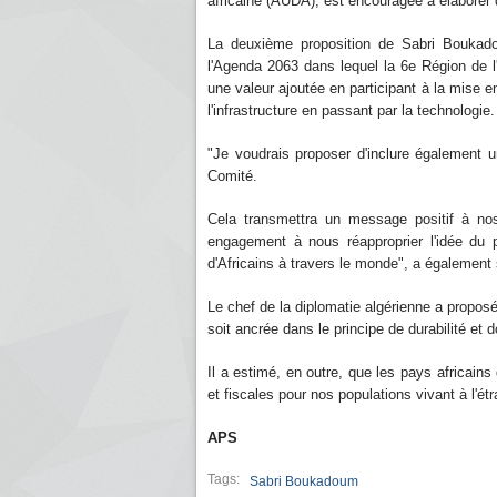
africaine (AUDA), est encouragée à élaborer de
La deuxième proposition de Sabri Boukado
l'Agenda 2063 dans lequel la 6e Région de l'A
une valeur ajoutée en participant à la mise en
l'infrastructure en passant par la technologie.
"Je voudrais proposer d'inclure également 
Comité.
Cela transmettra un message positif à nos 
engagement à nous réapproprier l'idée du 
d'Africains à travers le monde", a également 
Le chef de la diplomatie algérienne a proposé
soit ancrée dans le principe de durabilité et 
Il a estimé, en outre, que les pays africain
et fiscales pour nos populations vivant à l'étr
APS
Tags:
Sabri Boukadoum