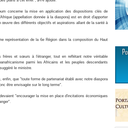
s plans à cet effet", a-t-il ajouté.
um concerne la mise en application des dispositions clés de
frique (appellation donnée à la diaspora) est en droit d'apporter
 œuvre des différents objectifs et aspirations allant de la santé à
une représentation de la 6e Région dans la composition du Haut
frères et sœurs à l'étranger, tout en reflétant notre véritable
panafricanisme parmi les Africains et les peuples descendants
suggéré le ministre.
, enfin, que "toute forme de partenariat établi avec notre diaspora
donc être envisagée sur le long terme".
s devaient "encourager la mise en place d'incitations économiques
anger".