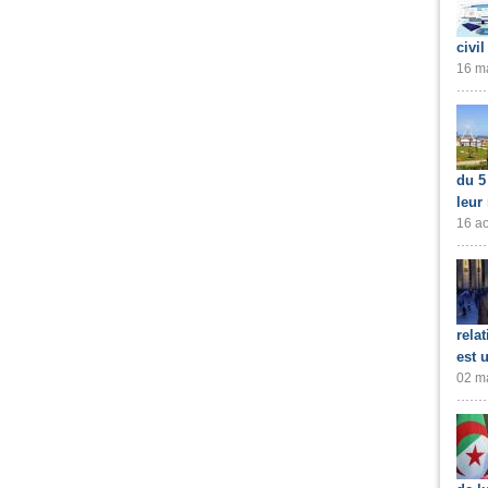
civil
16 ma
du 5
leur
16 ao
rela
est 
02 ma