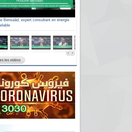
e Bensaâd, expert consultant en énergie
elable
es les vidéos