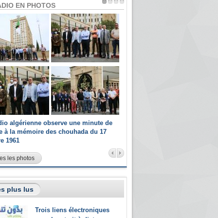
ADIO EN PHOTOS
dio algérienne observe une minute de
Les champions paralympiques 
ce à la mémoire des chouhada du 17
Radio Algérienne et recrutés 
re 1961
sportifs
es les photos
s plus lus
Trois liens électroniques