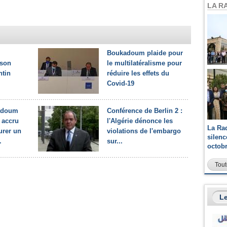
LA R
Boukadoum plaide pour
 son
le multilatéralisme pour
tin
réduire les effets du
Covid-19
kadoum
Conférence de Berlin 2 :
 accru
l'Algérie dénonce les
La Ra
urer un
violations de l'embargo
silen
.
sur...
octob
Tout
Le